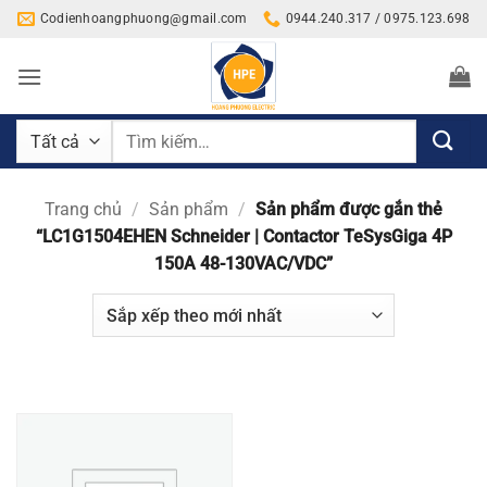
Bỏ
Codienhoangphuong@gmail.com
0944.240.317 / 0975.123.698
qua
nội
dung
Tìm
kiếm:
Trang chủ
/
Sản phẩm
/
Sản phẩm được gắn thẻ
“LC1G1504EHEN Schneider | Contactor TeSysGiga 4P
150A 48-130VAC/VDC”